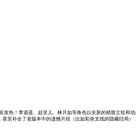
眼眶发热！李逍遥、赵灵儿、林月如等角色以全新的精致立绘和
，甚至补全了老版本中的遗憾片段（比如彩依支线的隐藏结局）