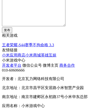
发布
相关游戏
王者荣耀-S44赛季不拘命格
3.3
友情链接
小米应用商店
小米商城
英雄互娱
小米游戏中心
开发者平台
微信公众号
微博主页
商务合作
010-60606666
开发者：北京瓦力网络科技有限公司
北京地址：北京市昌平区安居路小米智慧产业园
南京地址：南京市建邺区永初路37号小米华东总部
应用名称：小米游戏中心