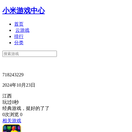
小米游戏中心
首页
云游戏
排行
分类
718243229
2024年10月23日
江西
玩过0秒
经典游戏，挺好的了了
0次浏览
0
相关游戏