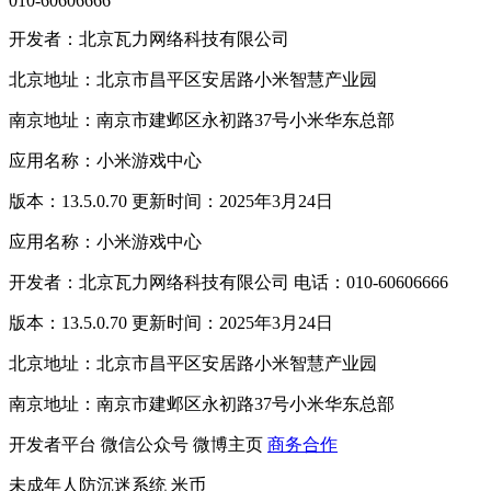
010-60606666
开发者：北京瓦力网络科技有限公司
北京地址：北京市昌平区安居路小米智慧产业园
南京地址：南京市建邺区永初路37号小米华东总部
应用名称：小米游戏中心
版本：13.5.0.70 更新时间：2025年3月24日
应用名称：小米游戏中心
开发者：北京瓦力网络科技有限公司 电话：010-60606666
版本：13.5.0.70 更新时间：2025年3月24日
北京地址：北京市昌平区安居路小米智慧产业园
南京地址：南京市建邺区永初路37号小米华东总部
开发者平台
微信公众号
微博主页
商务合作
未成年人防沉迷系统
米币