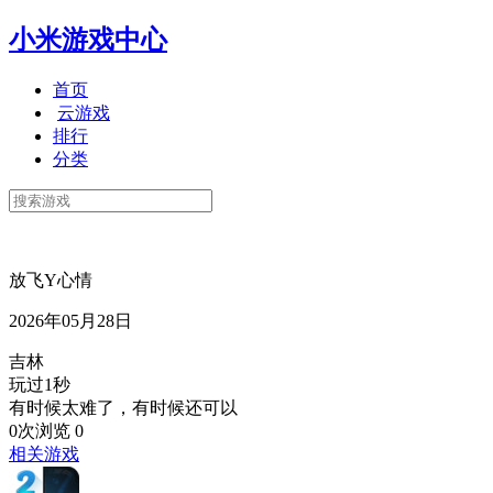
小米游戏中心
首页
云游戏
排行
分类
放飞Y心情
2026年05月28日
吉林
玩过1秒
有时候太难了，有时候还可以
0次浏览
0
相关游戏