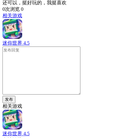
还可以，挺好玩的，我挺喜欢
0次浏览
0
相关游戏
迷你世界
4.5
发布
相关游戏
迷你世界
4.5