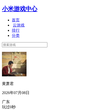
小米游戏中心
首页
云游戏
排行
分类
黄萧君
2026年07月08日
广东
玩过0秒