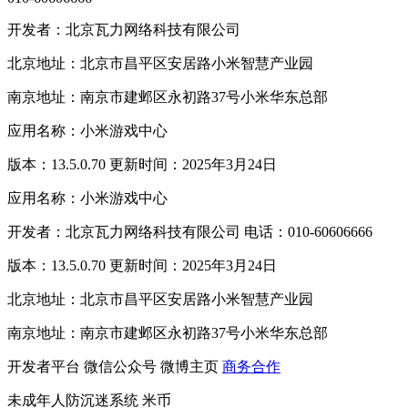
开发者：北京瓦力网络科技有限公司
北京地址：北京市昌平区安居路小米智慧产业园
南京地址：南京市建邺区永初路37号小米华东总部
应用名称：小米游戏中心
版本：13.5.0.70 更新时间：2025年3月24日
应用名称：小米游戏中心
开发者：北京瓦力网络科技有限公司 电话：010-60606666
版本：13.5.0.70 更新时间：2025年3月24日
北京地址：北京市昌平区安居路小米智慧产业园
南京地址：南京市建邺区永初路37号小米华东总部
开发者平台
微信公众号
微博主页
商务合作
未成年人防沉迷系统
米币