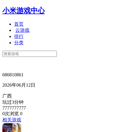
小米游戏中心
首页
云游戏
排行
分类
686810861
2026年06月12日
广西
玩过3分钟
7777777777
0次浏览
0
相关游戏