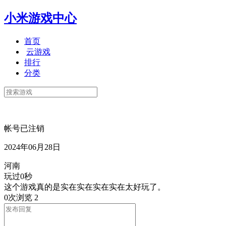
小米游戏中心
首页
云游戏
排行
分类
帐号已注销
2024年06月28日
河南
玩过0秒
这个游戏真的是实在实在实在实在太好玩了。
0次浏览
2