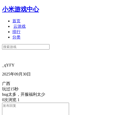
小米游戏中心
首页
云游戏
排行
分类
_qYFY
2025年09月30日
广西
玩过15秒
bug太多，开服福利太少
0次浏览
1