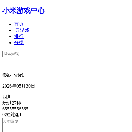
小米游戏中心
首页
云游戏
排行
分类
秦跃_wbrL
2026年05月30日
四川
玩过27秒
65555556565
0次浏览
0