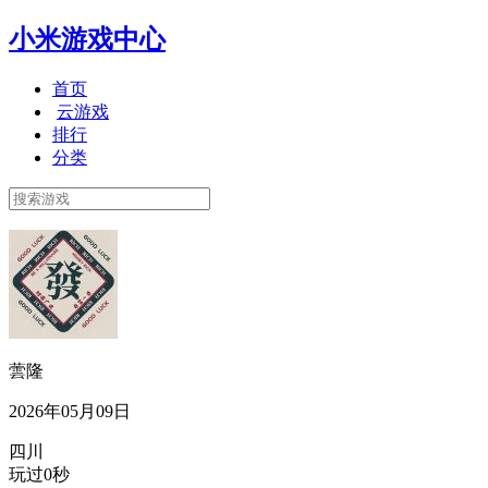
小米游戏中心
首页
云游戏
排行
分类
蕓隆
2026年05月09日
四川
玩过0秒