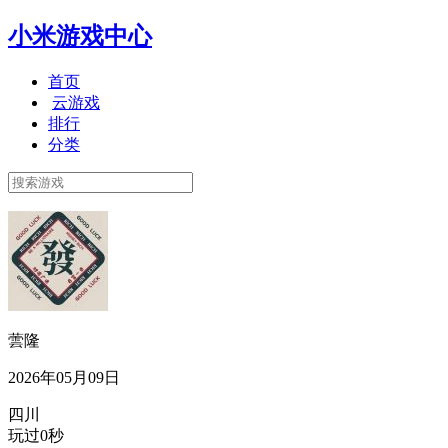
小米游戏中心
首页
云游戏
排行
分类
蕓隆
2026年05月09日
四川
玩过0秒