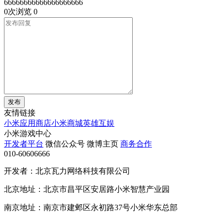
66666666666666666666
0次浏览
0
发布
友情链接
小米应用商店
小米商城
英雄互娱
小米游戏中心
开发者平台
微信公众号
微博主页
商务合作
010-60606666
开发者：北京瓦力网络科技有限公司
北京地址：北京市昌平区安居路小米智慧产业园
南京地址：南京市建邺区永初路37号小米华东总部