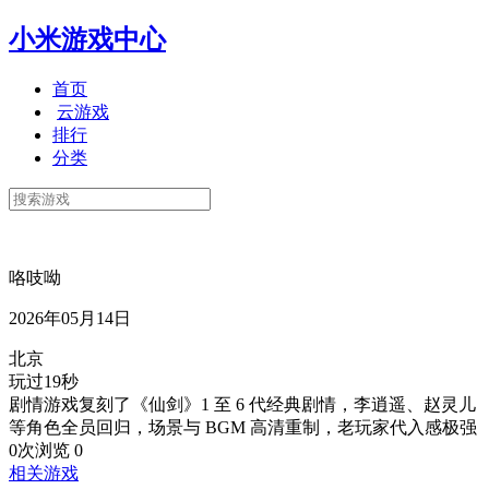
小米游戏中心
首页
云游戏
排行
分类
咯吱呦
2026年05月14日
北京
玩过19秒
剧情游戏复刻了《仙剑》1 至 6 代经典剧情，李逍遥、赵灵儿
等角色全员回归，场景与 BGM 高清重制，老玩家代入感极强
0次浏览
0
相关游戏