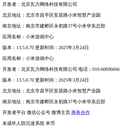
开发者：北京瓦力网络科技有限公司
北京地址：北京市昌平区安居路小米智慧产业园
南京地址：南京市建邺区永初路37号小米华东总部
应用名称：小米游戏中心
版本：13.5.0.70 更新时间：2025年3月24日
应用名称：小米游戏中心
开发者：北京瓦力网络科技有限公司 电话：010-60606666
版本：13.5.0.70 更新时间：2025年3月24日
北京地址：北京市昌平区安居路小米智慧产业园
南京地址：南京市建邺区永初路37号小米华东总部
开发者平台
微信公众号
微博主页
商务合作
未成年人防沉迷系统
米币