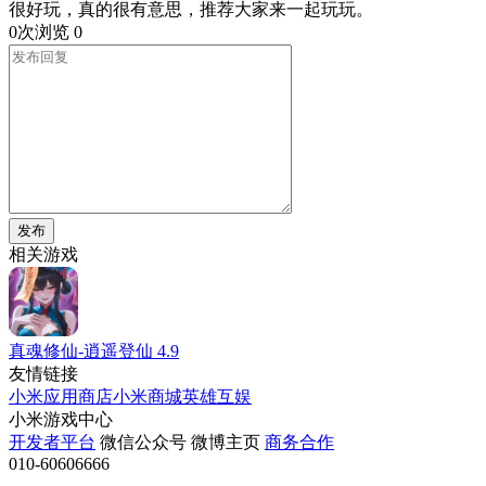
很好玩，真的很有意思，推荐大家来一起玩玩。
0次浏览
0
发布
相关游戏
真魂修仙-逍遥登仙
4.9
友情链接
小米应用商店
小米商城
英雄互娱
小米游戏中心
开发者平台
微信公众号
微博主页
商务合作
010-60606666