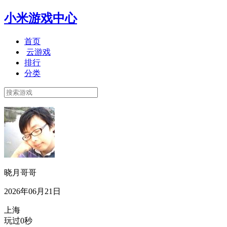
小米游戏中心
首页
云游戏
排行
分类
晓月哥哥
2026年06月21日
上海
玩过0秒