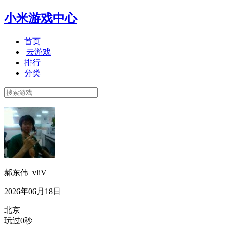
小米游戏中心
首页
云游戏
排行
分类
郝东伟_vliV
2026年06月18日
北京
玩过0秒