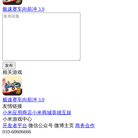
极速赛车向前冲
3.9
发布
相关游戏
极速赛车向前冲
3.9
友情链接
小米应用商店
小米商城
英雄互娱
小米游戏中心
开发者平台
微信公众号
微博主页
商务合作
010-60606666