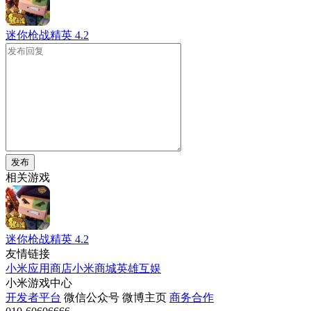
迷你枪战精英
4.2
发布
相关游戏
迷你枪战精英
4.2
友情链接
小米应用商店
小米商城
英雄互娱
小米游戏中心
开发者平台
微信公众号
微博主页
商务合作