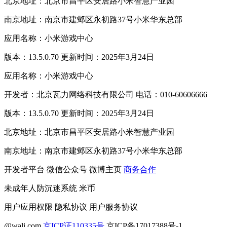
北京地址：北京市昌平区安居路小米智慧产业园
南京地址：南京市建邺区永初路37号小米华东总部
应用名称：小米游戏中心
版本：13.5.0.70 更新时间：2025年3月24日
应用名称：小米游戏中心
开发者：北京瓦力网络科技有限公司 电话：010-60606666
版本：13.5.0.70 更新时间：2025年3月24日
北京地址：北京市昌平区安居路小米智慧产业园
南京地址：南京市建邺区永初路37号小米华东总部
开发者平台
微信公众号
微博主页
商务合作
未成年人防沉迷系统
米币
用户应用权限
隐私协议
用户服务协议
@wali.com
京ICP证110335号
京ICP备17017388号-1