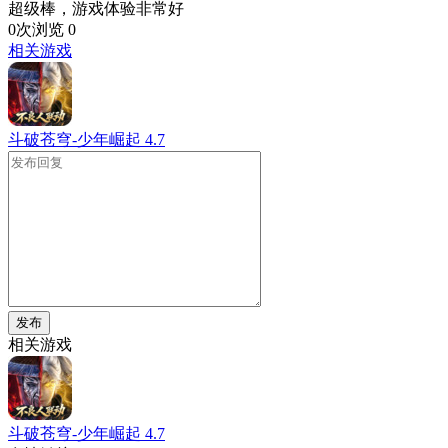
超级棒，游戏体验非常好
0次浏览
0
相关游戏
斗破苍穹-少年崛起
4.7
发布
相关游戏
斗破苍穹-少年崛起
4.7