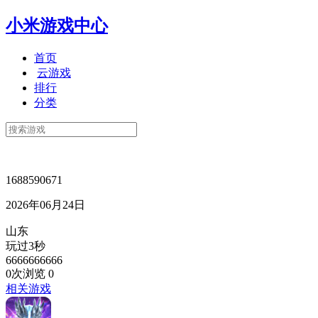
小米游戏中心
首页
云游戏
排行
分类
1688590671
2026年06月24日
山东
玩过3秒
6666666666
0次浏览
0
相关游戏