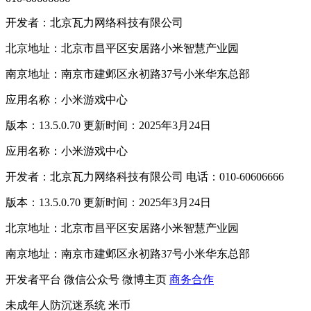
开发者：北京瓦力网络科技有限公司
北京地址：北京市昌平区安居路小米智慧产业园
南京地址：南京市建邺区永初路37号小米华东总部
应用名称：小米游戏中心
版本：13.5.0.70 更新时间：2025年3月24日
应用名称：小米游戏中心
开发者：北京瓦力网络科技有限公司 电话：010-60606666
版本：13.5.0.70 更新时间：2025年3月24日
北京地址：北京市昌平区安居路小米智慧产业园
南京地址：南京市建邺区永初路37号小米华东总部
开发者平台
微信公众号
微博主页
商务合作
未成年人防沉迷系统
米币