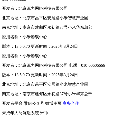
开发者：北京瓦力网络科技有限公司
北京地址：北京市昌平区安居路小米智慧产业园
南京地址：南京市建邺区永初路37号小米华东总部
应用名称：小米游戏中心
版本：13.5.0.70 更新时间：2025年3月24日
应用名称：小米游戏中心
开发者：北京瓦力网络科技有限公司 电话：010-60606666
版本：13.5.0.70 更新时间：2025年3月24日
北京地址：北京市昌平区安居路小米智慧产业园
南京地址：南京市建邺区永初路37号小米华东总部
开发者平台
微信公众号
微博主页
商务合作
未成年人防沉迷系统
米币