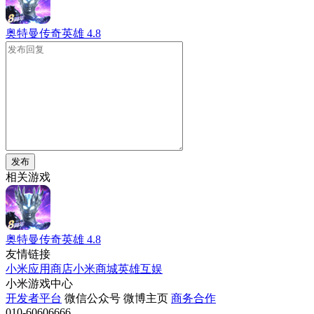
奥特曼传奇英雄
4.8
发布
相关游戏
奥特曼传奇英雄
4.8
友情链接
小米应用商店
小米商城
英雄互娱
小米游戏中心
开发者平台
微信公众号
微博主页
商务合作
010-60606666