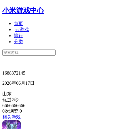
小米游戏中心
首页
云游戏
排行
分类
1688372145
2026年06月17日
山东
玩过2秒
6666666666
0次浏览
0
相关游戏