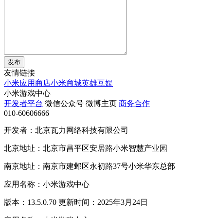
发布
友情链接
小米应用商店
小米商城
英雄互娱
小米游戏中心
开发者平台
微信公众号
微博主页
商务合作
010-60606666
开发者：北京瓦力网络科技有限公司
北京地址：北京市昌平区安居路小米智慧产业园
南京地址：南京市建邺区永初路37号小米华东总部
应用名称：小米游戏中心
版本：13.5.0.70 更新时间：2025年3月24日