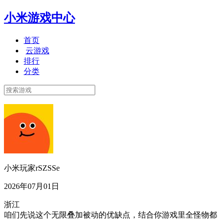
小米游戏中心
首页
云游戏
排行
分类
小米玩家rSZSSe
2026年07月01日
浙江
咱们先说这个无限叠加被动的优缺点，结合你游戏里全怪物都