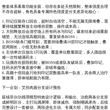
整套体系看着功能全面，但存在多处天然限制，整体强度合理
不存在超标，角色具备专属特色强度是分支差异化核心：
1. 印记仅留存12回合，超时自动清空，不能无脑无限堆叠，需
要持续频繁释放主动维持层数，操作成本高；
2. 大招释放后会清空场上所有药水与印记，爆发结束必须重新
铺垫，无法连续高额回血、重复斩杀BOSS；
3. BOSS斩杀门槛苛刻，需要持续叠满10层印记才能触发，叠
层周期长，小怪无秒杀效果；
4. 主动单次仅放出3只玩偶，覆盖单位数量固定，多人团战很
难一次性铺满药水；
5. 玩偶存在损毁机制，被BOSS或者队友破坏后，叠加印记、
挂药水的节奏直接中断，容错率偏低；
6. 高额十倍回血只给到印记层数最高单一队友，其余两人治疗
量微薄，群体续航能力有限。
下一企划：艾丝肉盾分支设计预告
延续菲尔尔残理模型特效设计逻辑，和输出、治愈两条分支形
成鲜明区分，主打玩偶屏障、群体减伤、强制嘲讽承伤，后续
完整设计一套被动、两段进化主动、专属大招，同步配套全新