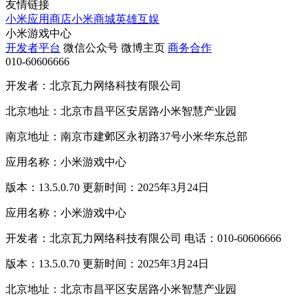
友情链接
小米应用商店
小米商城
英雄互娱
小米游戏中心
开发者平台
微信公众号
微博主页
商务合作
010-60606666
开发者：北京瓦力网络科技有限公司
北京地址：北京市昌平区安居路小米智慧产业园
南京地址：南京市建邺区永初路37号小米华东总部
应用名称：小米游戏中心
版本：13.5.0.70 更新时间：2025年3月24日
应用名称：小米游戏中心
开发者：北京瓦力网络科技有限公司 电话：010-60606666
版本：13.5.0.70 更新时间：2025年3月24日
北京地址：北京市昌平区安居路小米智慧产业园