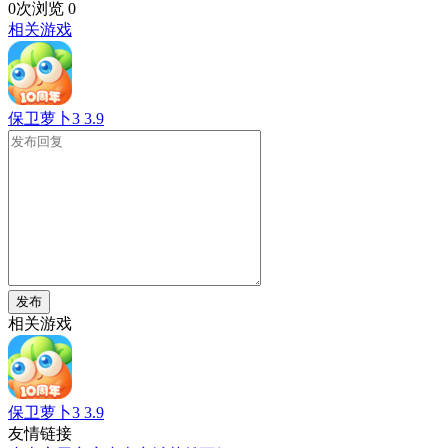
0次浏览
0
相关游戏
保卫萝卜3
3.9
发布
相关游戏
保卫萝卜3
3.9
友情链接