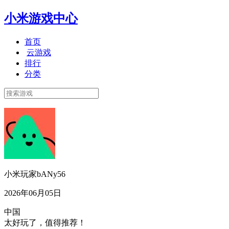
小米游戏中心
首页
云游戏
排行
分类
小米玩家bANy56
2026年06月05日
中国
太好玩了，值得推荐！