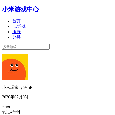
小米游戏中心
首页
云游戏
排行
分类
小米玩家uy6VnB
2026年07月05日
云南
玩过4分钟