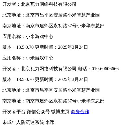
开发者：北京瓦力网络科技有限公司
北京地址：北京市昌平区安居路小米智慧产业园
南京地址：南京市建邺区永初路37号小米华东总部
应用名称：小米游戏中心
版本：13.5.0.70 更新时间：2025年3月24日
应用名称：小米游戏中心
开发者：北京瓦力网络科技有限公司 电话：010-60606666
版本：13.5.0.70 更新时间：2025年3月24日
北京地址：北京市昌平区安居路小米智慧产业园
南京地址：南京市建邺区永初路37号小米华东总部
开发者平台
微信公众号
微博主页
商务合作
未成年人防沉迷系统
米币