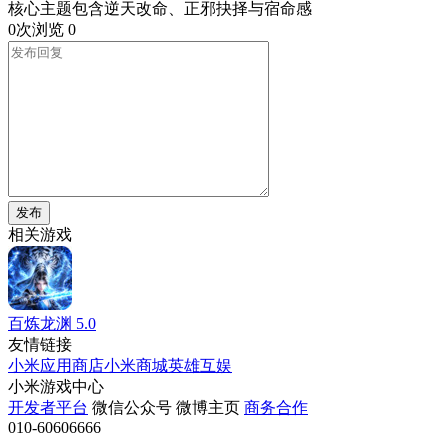
核心主题包含逆天改命、正邪抉择与宿命感
0次浏览
0
发布
相关游戏
百炼龙渊
5.0
友情链接
小米应用商店
小米商城
英雄互娱
小米游戏中心
开发者平台
微信公众号
微博主页
商务合作
010-60606666