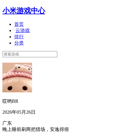
小米游戏中心
首页
云游戏
排行
分类
哎哟BR
2026年05月26日
广东
晚上睡前刷两把猎场，安逸得很