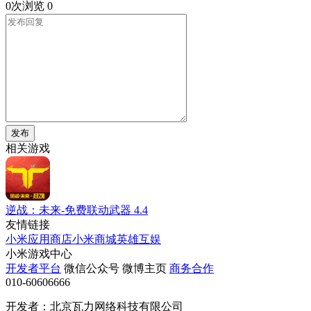
0次浏览
0
发布
相关游戏
逆战：未来-免费联动武器
4.4
友情链接
小米应用商店
小米商城
英雄互娱
小米游戏中心
开发者平台
微信公众号
微博主页
商务合作
010-60606666
开发者：北京瓦力网络科技有限公司