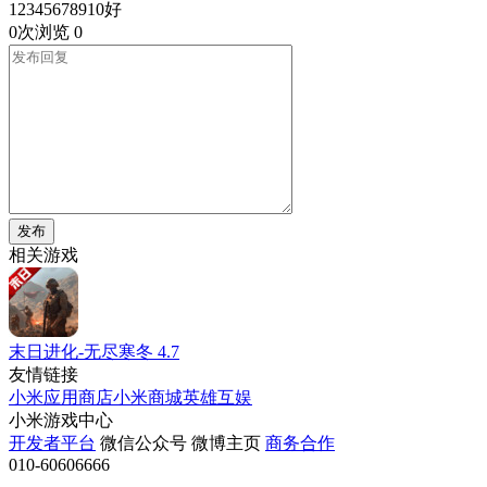
12345678910好
0次浏览
0
发布
相关游戏
末日进化-无尽寒冬
4.7
友情链接
小米应用商店
小米商城
英雄互娱
小米游戏中心
开发者平台
微信公众号
微博主页
商务合作
010-60606666