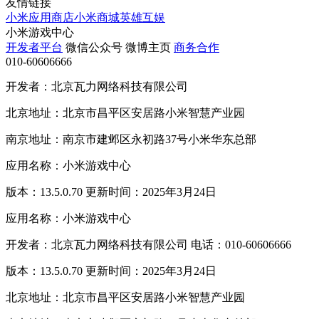
友情链接
小米应用商店
小米商城
英雄互娱
小米游戏中心
开发者平台
微信公众号
微博主页
商务合作
010-60606666
开发者：北京瓦力网络科技有限公司
北京地址：北京市昌平区安居路小米智慧产业园
南京地址：南京市建邺区永初路37号小米华东总部
应用名称：小米游戏中心
版本：13.5.0.70 更新时间：2025年3月24日
应用名称：小米游戏中心
开发者：北京瓦力网络科技有限公司 电话：010-60606666
版本：13.5.0.70 更新时间：2025年3月24日
北京地址：北京市昌平区安居路小米智慧产业园