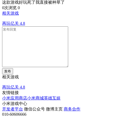
这款游戏好玩死了我直接被种草了
0次浏览
0
相关游戏
再玩亿关
4.8
发布
相关游戏
再玩亿关
4.8
友情链接
小米应用商店
小米商城
英雄互娱
小米游戏中心
开发者平台
微信公众号
微博主页
商务合作
010-60606666