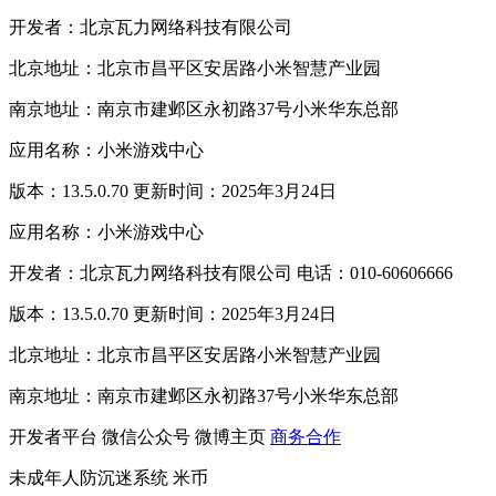
开发者：北京瓦力网络科技有限公司
北京地址：北京市昌平区安居路小米智慧产业园
南京地址：南京市建邺区永初路37号小米华东总部
应用名称：小米游戏中心
版本：13.5.0.70 更新时间：2025年3月24日
应用名称：小米游戏中心
开发者：北京瓦力网络科技有限公司 电话：010-60606666
版本：13.5.0.70 更新时间：2025年3月24日
北京地址：北京市昌平区安居路小米智慧产业园
南京地址：南京市建邺区永初路37号小米华东总部
开发者平台
微信公众号
微博主页
商务合作
未成年人防沉迷系统
米币