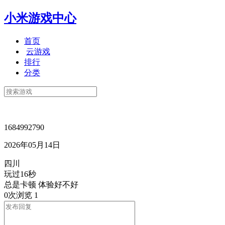
小米游戏中心
首页
云游戏
排行
分类
1684992790
2026年05月14日
四川
玩过16秒
总是卡顿 体验好不好
0次浏览
1