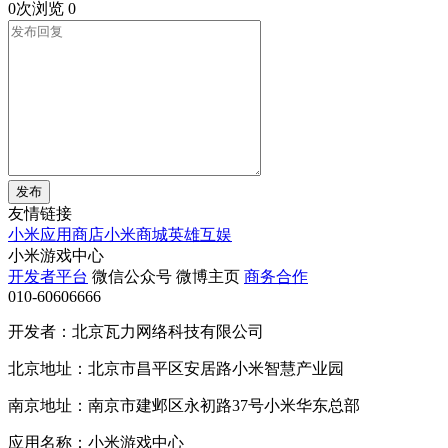
0次浏览
0
发布
友情链接
小米应用商店
小米商城
英雄互娱
小米游戏中心
开发者平台
微信公众号
微博主页
商务合作
010-60606666
开发者：北京瓦力网络科技有限公司
北京地址：北京市昌平区安居路小米智慧产业园
南京地址：南京市建邺区永初路37号小米华东总部
应用名称：小米游戏中心