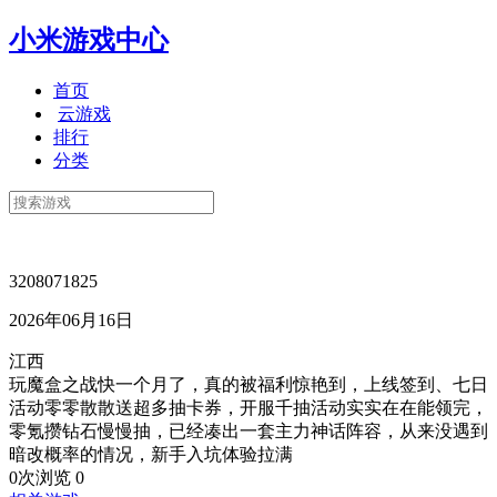
小米游戏中心
首页
云游戏
排行
分类
3208071825
2026年06月16日
江西
玩魔盒之战快一个月了，真的被福利惊艳到，上线签到、七日
活动零零散散送超多抽卡券，开服千抽活动实实在在能领完，
零氪攒钻石慢慢抽，已经凑出一套主力神话阵容，从来没遇到
暗改概率的情况，新手入坑体验拉满
0次浏览
0