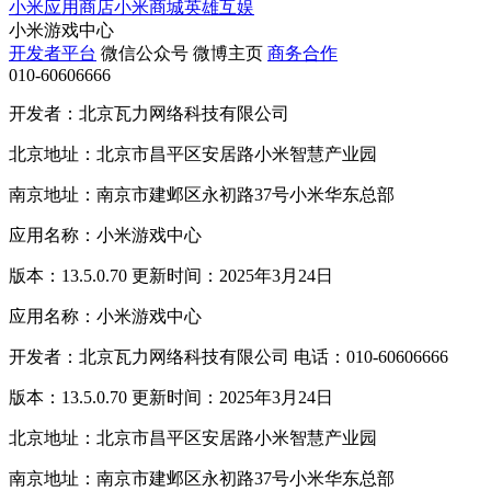
小米应用商店
小米商城
英雄互娱
小米游戏中心
开发者平台
微信公众号
微博主页
商务合作
010-60606666
开发者：北京瓦力网络科技有限公司
北京地址：北京市昌平区安居路小米智慧产业园
南京地址：南京市建邺区永初路37号小米华东总部
应用名称：小米游戏中心
版本：13.5.0.70 更新时间：2025年3月24日
应用名称：小米游戏中心
开发者：北京瓦力网络科技有限公司 电话：010-60606666
版本：13.5.0.70 更新时间：2025年3月24日
北京地址：北京市昌平区安居路小米智慧产业园
南京地址：南京市建邺区永初路37号小米华东总部