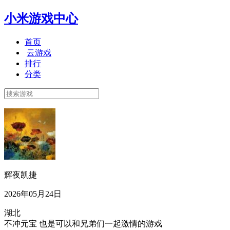
小米游戏中心
首页
云游戏
排行
分类
辉夜凯捷
2026年05月24日
湖北
不冲元宝 也是可以和兄弟们一起激情的游戏