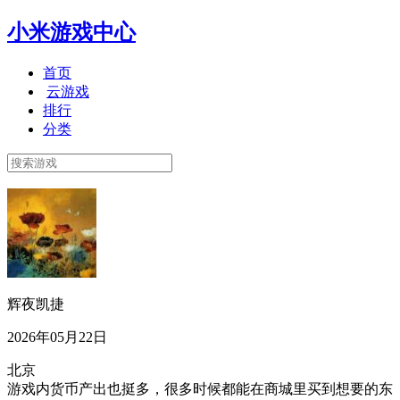
小米游戏中心
首页
云游戏
排行
分类
辉夜凯捷
2026年05月22日
北京
游戏内货币产出也挺多，很多时候都能在商城里买到想要的东