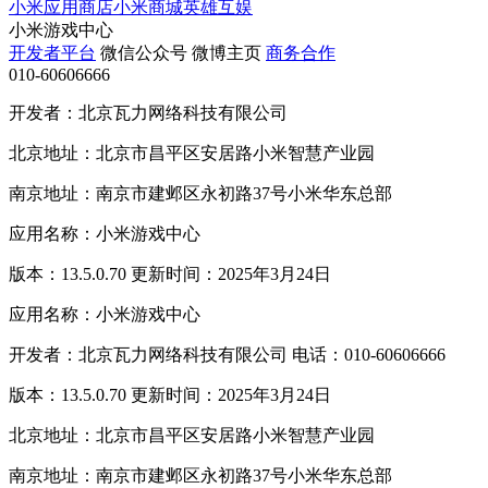
小米应用商店
小米商城
英雄互娱
小米游戏中心
开发者平台
微信公众号
微博主页
商务合作
010-60606666
开发者：北京瓦力网络科技有限公司
北京地址：北京市昌平区安居路小米智慧产业园
南京地址：南京市建邺区永初路37号小米华东总部
应用名称：小米游戏中心
版本：13.5.0.70 更新时间：2025年3月24日
应用名称：小米游戏中心
开发者：北京瓦力网络科技有限公司 电话：010-60606666
版本：13.5.0.70 更新时间：2025年3月24日
北京地址：北京市昌平区安居路小米智慧产业园
南京地址：南京市建邺区永初路37号小米华东总部