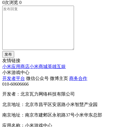
0次浏览
0
发布
友情链接
小米应用商店
小米商城
英雄互娱
小米游戏中心
开发者平台
微信公众号
微博主页
商务合作
010-60606666
开发者：北京瓦力网络科技有限公司
北京地址：北京市昌平区安居路小米智慧产业园
南京地址：南京市建邺区永初路37号小米华东总部
应用名称：小米游戏中心