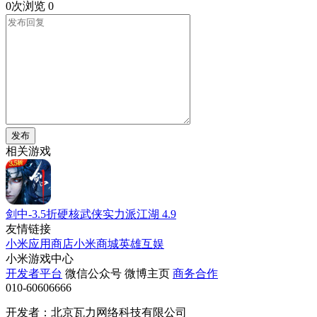
0次浏览
0
发布
相关游戏
剑中-3.5折硬核武侠实力派江湖
4.9
友情链接
小米应用商店
小米商城
英雄互娱
小米游戏中心
开发者平台
微信公众号
微博主页
商务合作
010-60606666
开发者：北京瓦力网络科技有限公司