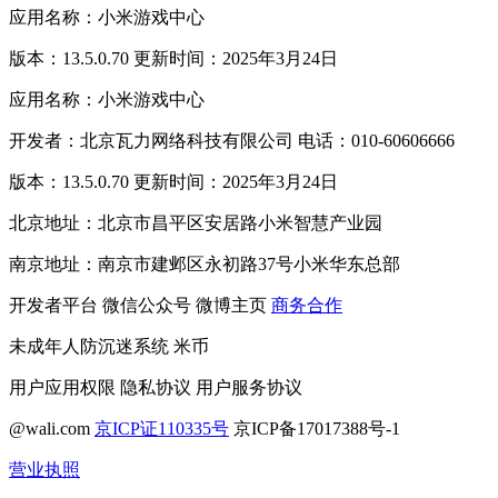
应用名称：小米游戏中心
版本：13.5.0.70 更新时间：2025年3月24日
应用名称：小米游戏中心
开发者：北京瓦力网络科技有限公司 电话：010-60606666
版本：13.5.0.70 更新时间：2025年3月24日
北京地址：北京市昌平区安居路小米智慧产业园
南京地址：南京市建邺区永初路37号小米华东总部
开发者平台
微信公众号
微博主页
商务合作
未成年人防沉迷系统
米币
用户应用权限
隐私协议
用户服务协议
@wali.com
京ICP证110335号
京ICP备17017388号-1
营业执照