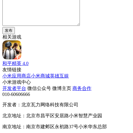
发布
相关游戏
和平精英
4.0
友情链接
小米应用商店
小米商城
英雄互娱
小米游戏中心
开发者平台
微信公众号
微博主页
商务合作
010-60606666
开发者：北京瓦力网络科技有限公司
北京地址：北京市昌平区安居路小米智慧产业园
南京地址：南京市建邺区永初路37号小米华东总部