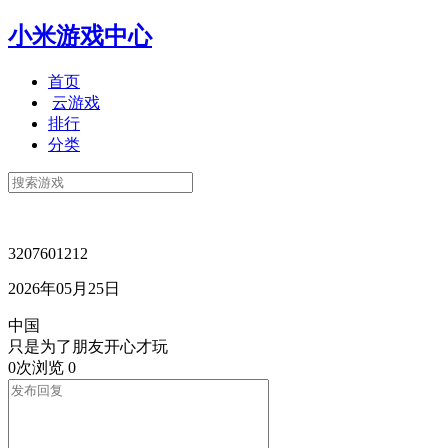
小米游戏中心
首页
云游戏
排行
分类
3207601212
2026年05月25日
中国
只是为了朋友开心才玩
0次浏览
0