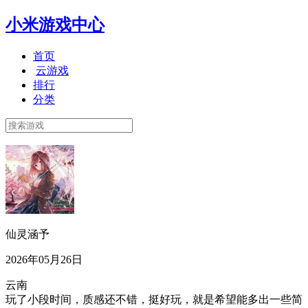
小米游戏中心
首页
云游戏
排行
分类
仙灵涵予
2026年05月26日
云南
玩了小段时间，质感还不错，挺好玩，就是希望能多出一些简