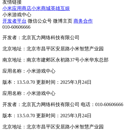
友情链接
小米应用商店
小米商城
英雄互娱
小米游戏中心
开发者平台
微信公众号
微博主页
商务合作
010-60606666
开发者：北京瓦力网络科技有限公司
北京地址：北京市昌平区安居路小米智慧产业园
南京地址：南京市建邺区永初路37号小米华东总部
应用名称：小米游戏中心
版本：13.5.0.70 更新时间：2025年3月24日
应用名称：小米游戏中心
开发者：北京瓦力网络科技有限公司 电话：010-60606666
版本：13.5.0.70 更新时间：2025年3月24日
北京地址：北京市昌平区安居路小米智慧产业园