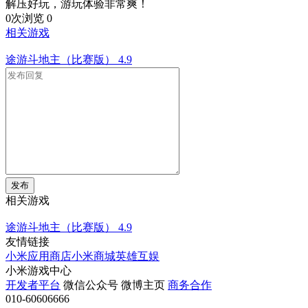
解压好玩，游玩体验非常爽！
0次浏览
0
相关游戏
途游斗地主（比赛版）
4.9
发布
相关游戏
途游斗地主（比赛版）
4.9
友情链接
小米应用商店
小米商城
英雄互娱
小米游戏中心
开发者平台
微信公众号
微博主页
商务合作
010-60606666