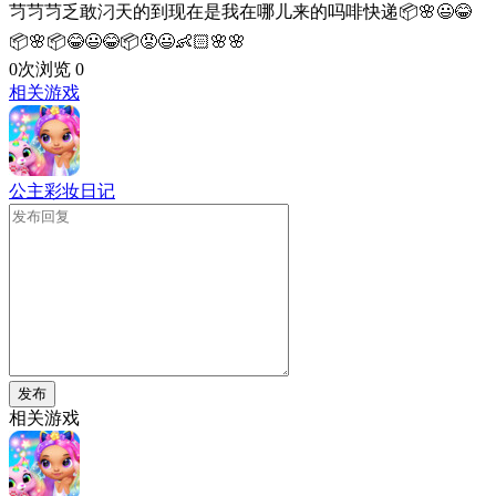
䒒䒒䒒乏敢汈天的到现在是我在哪儿来的吗啡快递📦🌸😃😂
📦🌸📦😂😃😂📦😡😃👶🏻🌸🌸
0次浏览
0
相关游戏
公主彩妆日记
发布
相关游戏