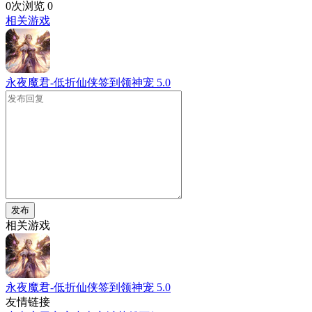
0次浏览
0
相关游戏
永夜魔君-低折仙侠签到领神宠
5.0
发布
相关游戏
永夜魔君-低折仙侠签到领神宠
5.0
友情链接