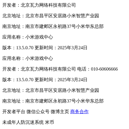
开发者：北京瓦力网络科技有限公司
北京地址：北京市昌平区安居路小米智慧产业园
南京地址：南京市建邺区永初路37号小米华东总部
应用名称：小米游戏中心
版本：13.5.0.70 更新时间：2025年3月24日
应用名称：小米游戏中心
开发者：北京瓦力网络科技有限公司 电话：010-60606666
版本：13.5.0.70 更新时间：2025年3月24日
北京地址：北京市昌平区安居路小米智慧产业园
南京地址：南京市建邺区永初路37号小米华东总部
开发者平台
微信公众号
微博主页
商务合作
未成年人防沉迷系统
米币