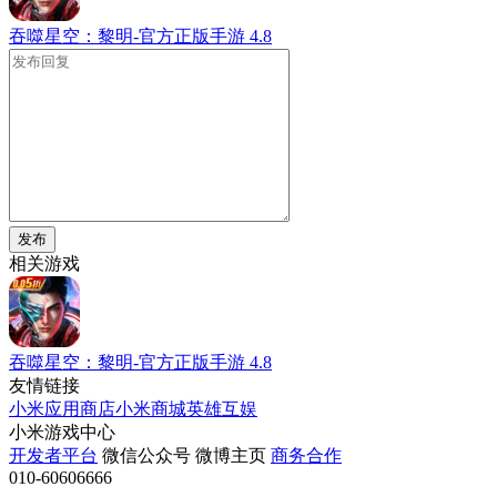
吞噬星空：黎明-官方正版手游
4.8
发布
相关游戏
吞噬星空：黎明-官方正版手游
4.8
友情链接
小米应用商店
小米商城
英雄互娱
小米游戏中心
开发者平台
微信公众号
微博主页
商务合作
010-60606666