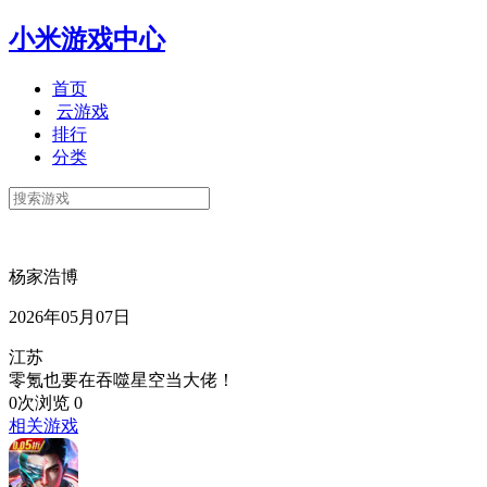
小米游戏中心
首页
云游戏
排行
分类
杨家浩博
2026年05月07日
江苏
零氪也要在吞噬星空当大佬！
0次浏览
0
相关游戏