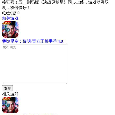
接狂喜！五一剧场版《决战原始星》同步上线，游戏动漫双
刷，双倍快乐！
0次浏览
0
相关游戏
吞噬星空：黎明-官方正版手游
4.8
发布
相关游戏