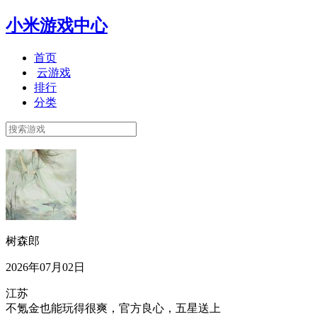
小米游戏中心
首页
云游戏
排行
分类
树森郎
2026年07月02日
江苏
不氪金也能玩得很爽，官方良心，五星送上