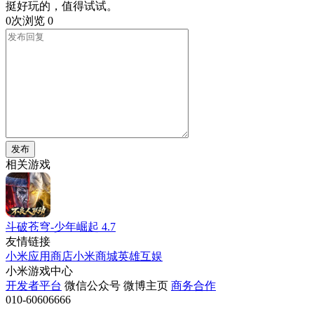
挺好玩的，值得试试。
0次浏览
0
发布
相关游戏
斗破苍穹-少年崛起
4.7
友情链接
小米应用商店
小米商城
英雄互娱
小米游戏中心
开发者平台
微信公众号
微博主页
商务合作
010-60606666