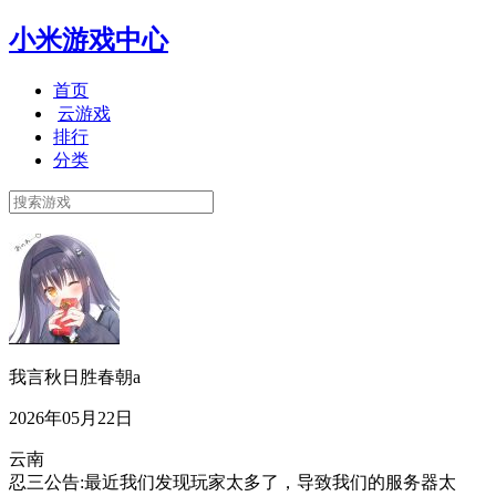
小米游戏中心
首页
云游戏
排行
分类
我言秋日胜春朝a
2026年05月22日
云南
忍三公告:最近我们发现玩家太多了，导致我们的服务器太