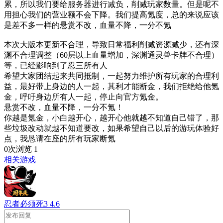
累，所以我们要给服务器进行减负，削减玩家数量。但是呢不
用担心我们的营业额不会下降。我们提高氪度，总的来说应该
是差不多一样的悬赏不改，血量不降，一分不氪
本次大版本更新不合理，导致日常福利削减资源减少，还有深
渊不合理调整（60层以上血量增加，深渊通灵兽卡牌不合理）
等，已经影响到了忍三所有人
希望大家团结起来共同抵制，一起努力维护所有玩家的合理利
益，最好带上身边的人一起，其利才能断金，我们拒绝给他氪
金，呼吁身边所有人一起，停止向官方氪金。
悬赏不改，血量不降，一分不氪！
你越是氪金，小白越开心，越开心他就越不知道自己错了，那
些垃圾改动就越不知道要改，如果希望自己以后的游玩体验好
点，我恳请在座的所有玩家断氪
0次浏览
1
相关游戏
忍者必须死3
4.6